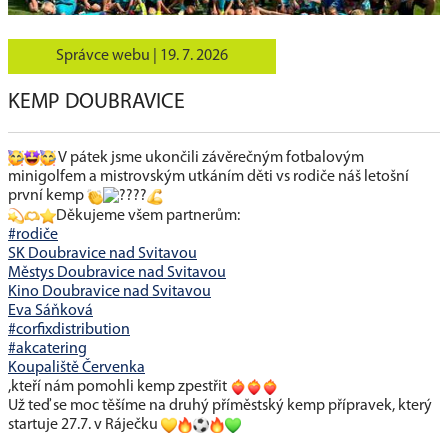
Správce webu |
19. 7. 2026
KEMP DOUBRAVICE
V pátek jsme ukončili závěrečným fotbalovým
minigolfem a mistrovským utkáním děti vs rodiče náš letošní
první kemp
Děkujeme všem partnerům:
#rodiče
SK Doubravice nad Svitavou
Městys Doubravice nad Svitavou
Kino Doubravice nad Svitavou
Eva Sáňková
#corfixdistribution
#akcatering
Koupaliště Červenka
,kteří nám pomohli kemp zpestřit
Už teď se moc těšíme na druhý příměstský kemp přípravek, který
startuje 27.7. v Ráječku