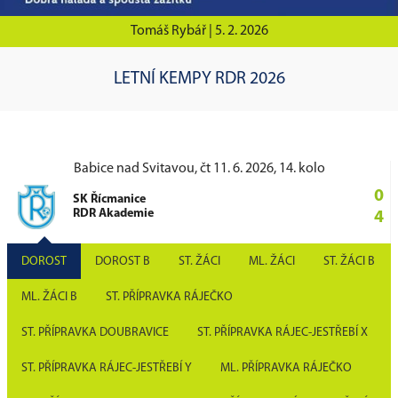
Tomáš Rybář |
5. 2. 2026
LETNÍ KEMPY RDR 2026
Babice nad Svitavou, čt 11. 6. 2026, 14. kolo
0
SK Řícmanice
RDR Akademie
4
DOROST
DOROST B
ST. ŽÁCI
ML. ŽÁCI
ST. ŽÁCI B
ML. ŽÁCI B
ST. PŘÍPRAVKA RÁJEČKO
ST. PŘÍPRAVKA DOUBRAVICE
ST. PŘÍPRAVKA RÁJEC-JESTŘEBÍ X
ST. PŘÍPRAVKA RÁJEC-JESTŘEBÍ Y
ML. PŘÍPRAVKA RÁJEČKO