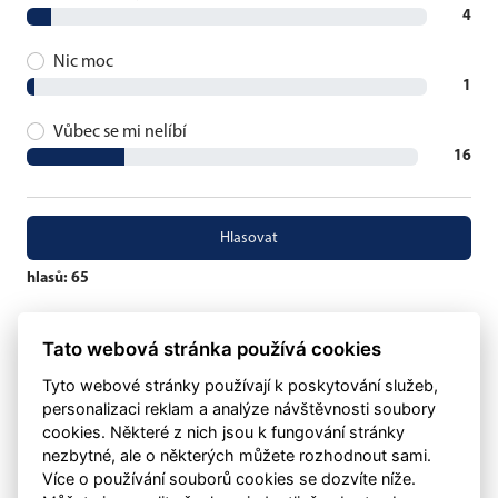
4
Nic moc
1
Vůbec se mi nelíbí
16
hlasů: 65
eSports.cz
Tato webová stránka používá cookies
Klubweb.cz
Onlajny.cz
Tyto webové stránky používají k poskytování služeb,
personalizaci reklam a analýze návštěvnosti soubory
cookies. Některé z nich jsou k fungování stránky
nezbytné, ale o některých můžete rozhodnout sami.
Více o používání souborů cookies se dozvíte níže.