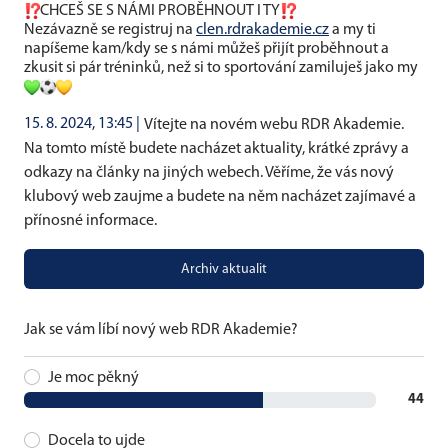
CHCEŠ SE S NÁMI PROBĚHNOUT I TY
Nezávazně se registruj na
clen.rdrakademie.cz
a my ti
napíšeme kam/kdy se s námi můžeš přijít proběhnout a
zkusit si pár tréninků, než si to sportování zamiluješ jako my
15. 8. 2024, 13:45 |
Vítejte na novém webu RDR Akademie.
Na tomto místě budete nacházet aktuality, krátké zprávy a
odkazy na články na jiných webech. Věříme, že vás nový
klubový web zaujme a budete na něm nacházet zajímavé a
přínosné informace.
Archiv aktualit
Jak se vám líbí nový web RDR Akademie?
Je moc pěkný
44
Docela to ujde